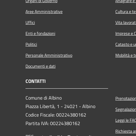
Organi di Governo
Anagrafe e s
Aree Amministrative
Cultura e t
Uffici
Vita lavorat
Enti e fondazioni
Imprese e 
Politici
Catasto e u
Personale Amministrativo
Mobilità e t
Documenti e dati
CONTATTI
Comune di Albino
Prenotazio
Piazza Libertà, 1 - 24021 - Albino
Segnalazion
Codice Fiscale: 00224380162
Leggi le FA
Partita IVA: 00224380162
Richiesta a