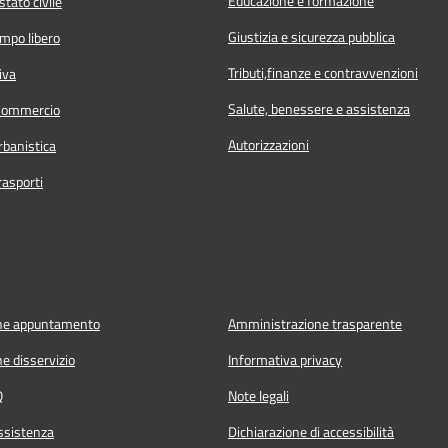
Educazione e formazione
tato civile
Giustizia e sicurezza pubblica
empo libero
Tributi,finanze e contravvenzioni
iva
Salute, benessere e assistenza
Commercio
Autorizzazioni
rbanistica
rasporti
ne appuntamento
Amministrazione trasparente
e disservizio
Informativa privacy
Q
Note legali
ssistenza
Dichiarazione di accessibilità