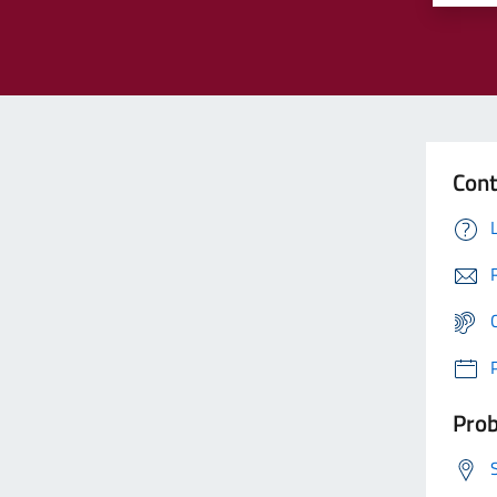
Cont
Prob