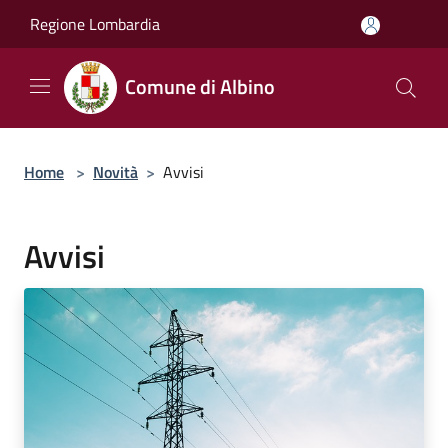
Salta al contenuto principale
Regione Lombardia
Comune di Albino
Home
>
Novità
>
Avvisi
Avvisi