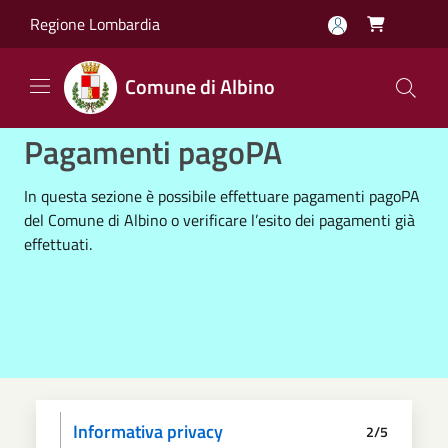
Salta al contenuto principale
Regione Lombardia

Comune di Albino
Pagamenti pagoPA
In questa sezione è possibile effettuare pagamenti pagoPA
del Comune di Albino o verificare l’esito dei pagamenti già
effettuati.
Informativa privacy
2/5
Dati anagrafici
Paga
Riepilogo