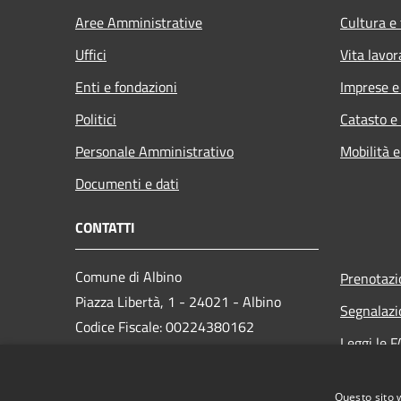
Aree Amministrative
Cultura e
Uffici
Vita lavor
Enti e fondazioni
Imprese 
Politici
Catasto e
Personale Amministrativo
Mobilità e
Documenti e dati
CONTATTI
Comune di Albino
Prenotaz
Piazza Libertà, 1 - 24021 - Albino
Segnalazi
Codice Fiscale: 00224380162
Leggi le 
Partita IVA: 00224380162
Richiesta
PEC:
protocollo.albino@cert.saga.it
Questo sito 