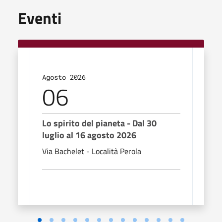
Eventi
Agosto 2026
Agos
06
0
Lo spirito del pianeta - Dal 30
Lo s
luglio al 16 agosto 2026
lugl
Via Bachelet - Località Perola
Via B