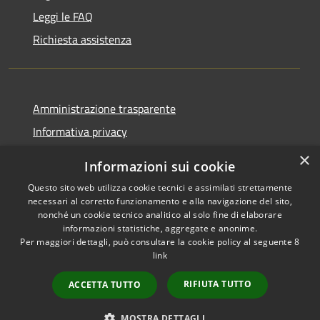
Leggi le FAQ
Richiesta assistenza
Amministrazione trasparente
Informativa privacy
Note legali
×
Informazioni sui cookie
Dichiarazione di accessibilità
Questo sito web utilizza cookie tecnici e assimilati strettamente
necessari al corretto funzionamento e alla navigazione del sito,
nonché un cookie tecnico analitico al solo fine di elaborare
informazioni statistiche, aggregate e anonime.
Per maggiori dettagli, può consultare la cookie policy al seguente
8
RSS
Copyright © 2026 • Comune di
link
Accessibilità
Albino • Powered by
Privacy
Municipium
Accesso
•
RIFIUTA TUTTO
ACCETTA TUTTO
Cookie
redazione
Mappa del sito
MOSTRA DETTAGLI