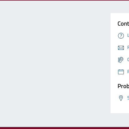
Cont
Prob