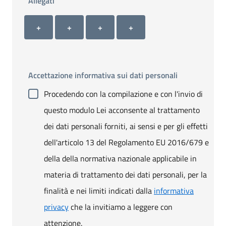
Allegati
Allegato 1
Allegato 2
Allegato 3
Allegato 4
+ Carica allegato 1
+ Carica allegato 2
+ Carica allegato 3
+ Carica allegato 4
+
+
+
+
Accettazione informativa sui dati personali
Procedendo con la compilazione e con l'invio di
questo modulo Lei acconsente al trattamento
dei dati personali forniti, ai sensi e per gli effetti
dell'articolo 13 del Regolamento EU 2016/679 e
della della normativa nazionale applicabile in
materia di trattamento dei dati personali, per la
finalità e nei limiti indicati dalla
informativa
privacy
che la invitiamo a leggere con
attenzione.