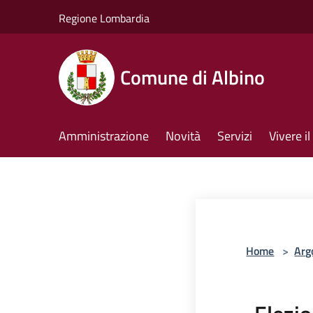
Salta al contenuto principale
Regione Lombardia
Comune di Albino
Amministrazione
Novità
Servizi
Vivere 
Home
>
Arg