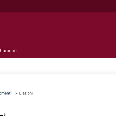
il Comune
omenti
>
Elezioni