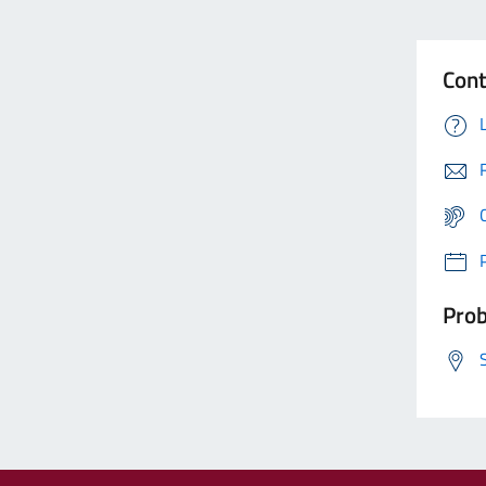
Cont
Prob