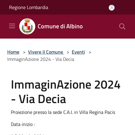
Salta al contenuto principale
Regione Lombardia
Comune di Albino
Home
>
Vivere il Comune
>
Eventi
>
ImmaginAzione 2024 - Via Decia
ImmaginAzione 2024
- Via Decia
Proiezione presso la sede C.A.I. in Villa Regina Pacis
Data inizio :