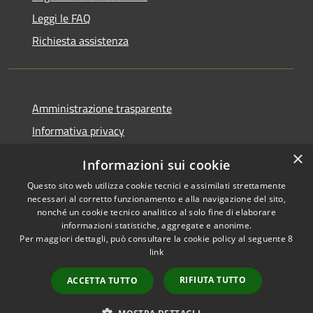
Leggi le FAQ
Richiesta assistenza
Amministrazione trasparente
Informativa privacy
Note legali
×
Informazioni sui cookie
Dichiarazione di accessibilità
Questo sito web utilizza cookie tecnici e assimilati strettamente
necessari al corretto funzionamento e alla navigazione del sito,
nonché un cookie tecnico analitico al solo fine di elaborare
informazioni statistiche, aggregate e anonime.
Per maggiori dettagli, può consultare la cookie policy al seguente
8
RSS
Copyright © 2026 • Comune di
link
Accessibilità
Albino • Powered by
Privacy
Municipium
Accesso
•
RIFIUTA TUTTO
ACCETTA TUTTO
Cookie
redazione