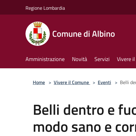
Salta al contenuto principale
Regione Lombardia
Comune di Albino
Amministrazione
Novità
Servizi
Vivere 
Home
>
Vivere il Comune
>
Eventi
>
Belli d
Belli dentro e fu
modo sano e cor