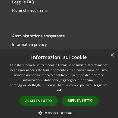
Leggi le FAQ
Richiesta assistenza
Amministrazione trasparente
Informativa privacy
Note legali
×
Informazioni sui cookie
Dichiarazione di accessibilità
Questo sito web utilizza cookie tecnici e assimilati strettamente
necessari al corretto funzionamento e alla navigazione del sito,
nonché un cookie tecnico analitico al solo fine di elaborare
informazioni statistiche, aggregate e anonime.
Per maggiori dettagli, può consultare la cookie policy al seguente
8
RSS
Copyright © 2026 • Comune di
link
Accessibilità
Albino • Powered by
Privacy
Municipium
Accesso
•
RIFIUTA TUTTO
ACCETTA TUTTO
Cookie
redazione
Mappa del sito
MOSTRA DETTAGLI