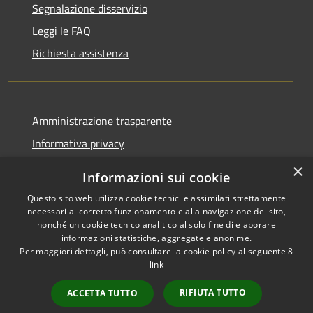
Segnalazione disservizio
Leggi le FAQ
Richiesta assistenza
Amministrazione trasparente
Informativa privacy
Note legali
×
Informazioni sui cookie
Dichiarazione di accessibilità
Questo sito web utilizza cookie tecnici e assimilati strettamente
necessari al corretto funzionamento e alla navigazione del sito,
nonché un cookie tecnico analitico al solo fine di elaborare
informazioni statistiche, aggregate e anonime.
Per maggiori dettagli, può consultare la cookie policy al seguente
8
RSS
Copyright © 2026 • Comune di
link
Accessibilità
Albino • Powered by
Privacy
Municipium
Accesso
•
RIFIUTA TUTTO
ACCETTA TUTTO
Cookie
redazione