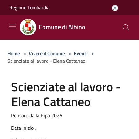
Salta al contenuto principale
Regione Lombardia
Comune di Albino
Home
>
Vivere il Comune
>
Eventi
>
Scienziate al lavoro - Elena Cattaneo
Scienziate al lavoro -
Elena Cattaneo
Pensare dalla Ripa 2025
Data inizio :