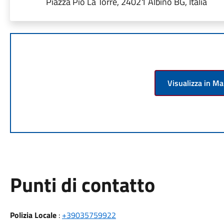
Piazza Pio La Torre, 24021 Albino BG, Italia
Visualizza in M
Punti di contatto
Polizia Locale
:
+39035759922