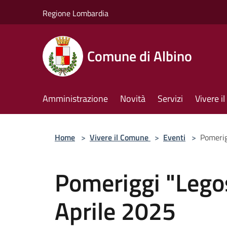
Salta al contenuto principale
Regione Lombardia
Comune di Albino
Amministrazione
Novità
Servizi
Vivere 
Home
>
Vivere il Comune
>
Eventi
>
Pomerig
Pomeriggi "Legos
Aprile 2025