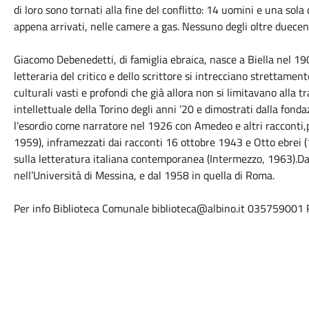
di loro sono tornati alla fine del conflitto: 14 uomini e una sola
appena arrivati, nelle camere a gas. Nessuno degli oltre duece
Giacomo Debenedetti, di famiglia ebraica, nasce a Biella nel 1
letteraria del critico e dello scrittore si intrecciano strettamen
culturali vasti e profondi che già allora non si limitavano alla t
intellettuale della Torino degli anni ’20 e dimostrati dalla fond
l’esordio come narratore nel 1926 con Amedeo e altri racconti,pu
1959), inframezzati dai racconti 16 ottobre 1943 e Otto ebrei (1
sulla letteratura italiana contemporanea (Intermezzo, 1963).Dal
nell’Università di Messina, e dal 1958 in quella di Roma.
Per info Biblioteca Comunale biblioteca@albino.it 035759001 R