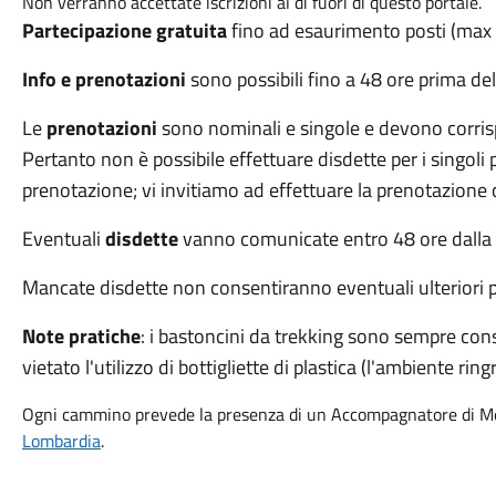
Non verranno accettate iscrizioni al di fuori di questo portale.
Partecipazione gratuita
fino ad esaurimento posti (max 
Info e prenotazioni
sono possibili fino a 48 ore prima de
Le
prenotazioni
sono nominali e singole e devono corris
Pertanto non è possibile effettuare disdette per i singoli p
prenotazione; vi invitiamo ad effettuare la prenotazione c
Eventuali
disdette
vanno comunicate entro 48 ore dalla d
Mancate disdette non consentiranno eventuali ulteriori pa
Note pratiche
: i bastoncini da trekking sono sempre consi
vietato l'utilizzo di bottigliette di plastica (l'ambiente ringr
Ogni cammino prevede la presenza di un Accompagnatore di 
Lombardia
.