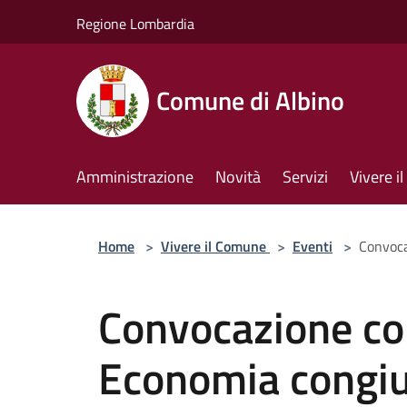
Salta al contenuto principale
Regione Lombardia
Comune di Albino
Amministrazione
Novità
Servizi
Vivere 
Home
>
Vivere il Comune
>
Eventi
>
Convoca
Convocazione c
Economia congiun