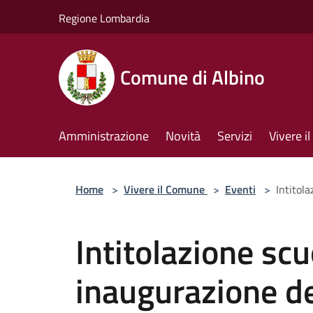
Salta al contenuto principale
Regione Lombardia
Comune di Albino
Amministrazione
Novità
Servizi
Vivere 
Home
>
Vivere il Comune
>
Eventi
>
Intitol
Intitolazione scu
inaugurazione d