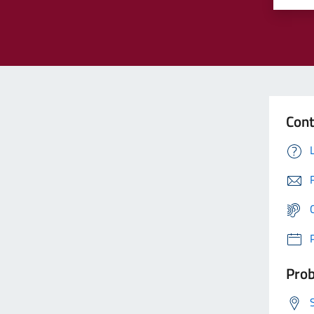
Cont
Prob