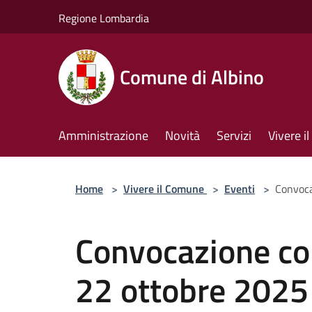
Salta al contenuto principale
Regione Lombardia
Comune di Albino
Amministrazione
Novità
Servizi
Vivere 
Home
>
Vivere il Comune
>
Eventi
>
Convoca
Convocazione c
22 ottobre 2025