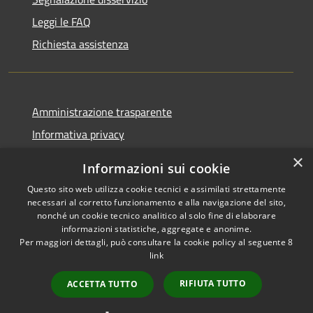
Leggi le FAQ
Richiesta assistenza
Amministrazione trasparente
Informativa privacy
Note legali
×
Informazioni sui cookie
Dichiarazione di accessibilità
Questo sito web utilizza cookie tecnici e assimilati strettamente
necessari al corretto funzionamento e alla navigazione del sito,
nonché un cookie tecnico analitico al solo fine di elaborare
informazioni statistiche, aggregate e anonime.
Per maggiori dettagli, può consultare la cookie policy al seguente
8
RSS
Copyright © 2026 • Comune di
link
Accessibilità
Albino • Powered by
Privacy
Municipium
Accesso
•
RIFIUTA TUTTO
ACCETTA TUTTO
Cookie
redazione