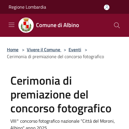
Salta al contenuto principale
Regione Lombardia
Comune di Albino
Home
>
Vivere il Comune
>
Eventi
>
Cerimonia di premiazione del concorso fotografico
Cerimonia di
premiazione del
concorso fotografico
VIII° concorso fotografico nazionale "Città del Moroni,
Albino" anno 2025