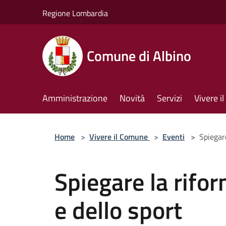
Salta al contenuto principale
Regione Lombardia
Comune di Albino
Amministrazione
Novità
Servizi
Vivere 
Home
>
Vivere il Comune
>
Eventi
>
Spiegare
Spiegare la rifor
e dello sport