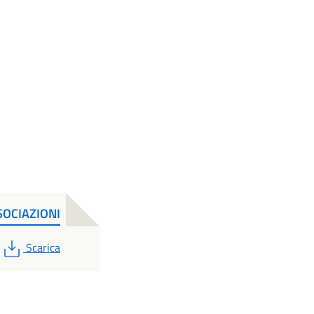
OCIAZIONI
PDF
Scarica