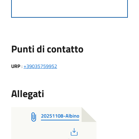
Punti di contatto
URP
:
+39035759952
Allegati
20251108-Albino
PDF