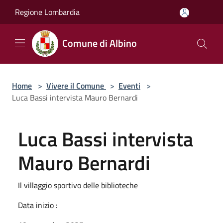
Salta al contenuto principale
Regione Lombardia
Comune di Albino
Home
>
Vivere il Comune
>
Eventi
>
Luca Bassi intervista Mauro Bernardi
Luca Bassi intervista
Mauro Bernardi
Il villaggio sportivo delle biblioteche
Data inizio :