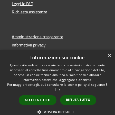
Leggi le FAQ
Richiesta assistenza
Amministrazione trasparente
Informativa privacy
Note legali
×
Informazioni sui cookie
Dichiarazione di accessibilità
Questo sito web utilizza cookie tecnici e assimilati strettamente
necessari al corretto funzionamento e alla navigazione del sito,
nonché un cookie tecnico analitico al solo fine di elaborare
informazioni statistiche, aggregate e anonime.
Per maggiori dettagli, può consultare la cookie policy al seguente
8
RSS
Copyright © 2026 • Comune di
link
Accessibilità
Albino • Powered by
Privacy
Municipium
Accesso
•
RIFIUTA TUTTO
ACCETTA TUTTO
Cookie
redazione
Mappa del sito
MOSTRA DETTAGLI