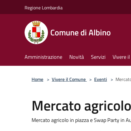
Salta al contenuto principale
Regione Lombardia
Comune di Albino
Amministrazione
Novità
Servizi
Vivere 
Home
>
Vivere il Comune
>
Eventi
>
Mercato
Mercato agricol
Mercato agricolo in piazza e Swap Party in A