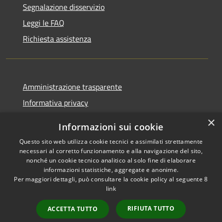
Segnalazione disservizio
Leggi le FAQ
Richiesta assistenza
Amministrazione trasparente
Informativa privacy
Note legali
×
Informazioni sui cookie
Dichiarazione di accessibilità
Questo sito web utilizza cookie tecnici e assimilati strettamente
necessari al corretto funzionamento e alla navigazione del sito,
nonché un cookie tecnico analitico al solo fine di elaborare
informazioni statistiche, aggregate e anonime.
Per maggiori dettagli, può consultare la cookie policy al seguente
8
RSS
Copyright © 2026 • Comune di
link
Accessibilità
Albino • Powered by
Privacy
Municipium
Accesso
•
RIFIUTA TUTTO
ACCETTA TUTTO
Cookie
redazione