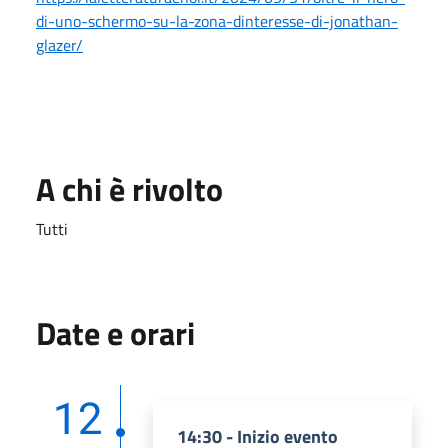
di-uno-schermo-su-la-zona-dinteresse-di-jonathan-
glazer/
A chi è rivolto
Tutti
Date e orari
12
14:30 - Inizio evento