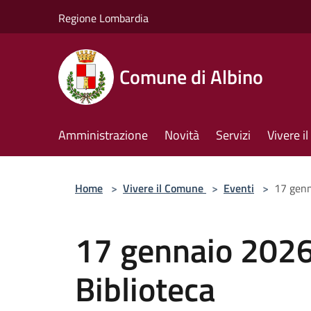
Salta al contenuto principale
Regione Lombardia
Comune di Albino
Amministrazione
Novità
Servizi
Vivere 
Home
>
Vivere il Comune
>
Eventi
>
17 genn
17 gennaio 2026 
Biblioteca