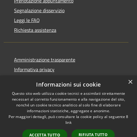
Prenotazione appuntamento
Segnalazione disservizio
Leggi le FAQ
Richiesta assistenza
Amministrazione trasparente
Informativa privacy
Note legali
×
Informazioni sui cookie
Dichiarazione di accessibilità
Questo sito web utilizza cookie tecnici e assimilati strettamente
necessari al corretto funzionamento e alla navigazione del sito,
nonché un cookie tecnico analitico al solo fine di elaborare
informazioni statistiche, aggregate e anonime.
Per maggiori dettagli, può consultare la cookie policy al seguente
8
RSS
Copyright © 2026 • Comune di
link
Accessibilità
Albino • Powered by
Privacy
Municipium
Accesso
•
RIFIUTA TUTTO
ACCETTA TUTTO