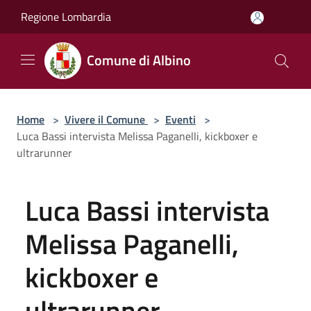
Salta al contenuto principale
Regione Lombardia
Comune di Albino
Home
>
Vivere il Comune
>
Eventi
>
Luca Bassi intervista Melissa Paganelli, kickboxer e
ultrarunner
Luca Bassi intervista
Melissa Paganelli,
kickboxer e
ultrarunner