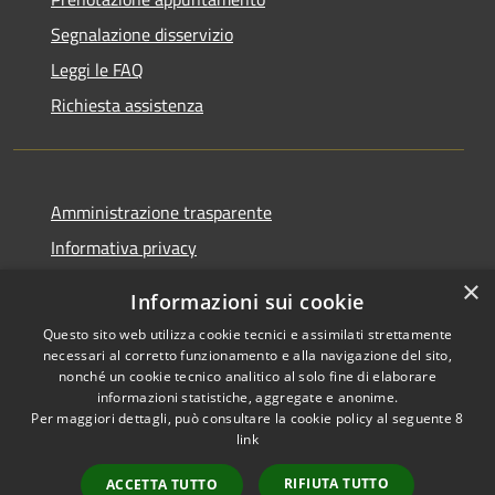
Segnalazione disservizio
Leggi le FAQ
Richiesta assistenza
Amministrazione trasparente
Informativa privacy
Note legali
×
Informazioni sui cookie
Dichiarazione di accessibilità
Questo sito web utilizza cookie tecnici e assimilati strettamente
necessari al corretto funzionamento e alla navigazione del sito,
nonché un cookie tecnico analitico al solo fine di elaborare
informazioni statistiche, aggregate e anonime.
Per maggiori dettagli, può consultare la cookie policy al seguente
8
RSS
Copyright © 2026 • Comune di
link
Accessibilità
Albino • Powered by
Privacy
Municipium
Accesso
•
RIFIUTA TUTTO
ACCETTA TUTTO