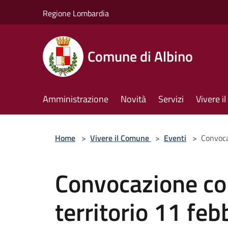
Salta al contenuto principale
Regione Lombardia
Comune di Albino
Amministrazione
Novità
Servizi
Vivere 
Home
>
Vivere il Comune
>
Eventi
>
Convoca
Convocazione c
territorio 11 fe