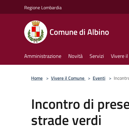
Salta al contenuto principale
Regione Lombardia
Comune di Albino
Amministrazione
Novità
Servizi
Vivere 
Home
>
Vivere il Comune
>
Eventi
>
Incontr
Incontro di pres
strade verdi