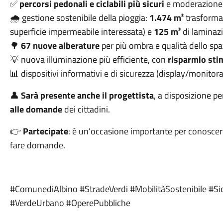
✅
percorsi pedonali e ciclabili più sicuri
e moderazione d
🌧️ gestione sostenibile della pioggia:
1.474 m²
trasformat
superficie impermeabile interessata) e
125 m³
di laminazi
🌳
67 nuove alberature
per più ombra e qualità dello spa
💡 nuova illuminazione più efficiente, con
risparmio st
📊 dispositivi informativi e di sicurezza (display/monitora
👤
Sarà presente anche il progettista
, a disposizione pe
alle domande
dei cittadini.
👉
Partecipate
: è un’occasione importante per conoscere i
fare domande.
#ComunediAlbino #StradeVerdi #MobilitàSostenibile #S
#VerdeUrbano #OperePubbliche