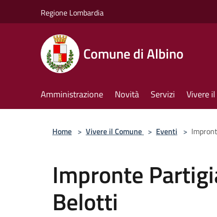
Salta al contenuto principale
Regione Lombardia
Comune di Albino
Amministrazione
Novità
Servizi
Vivere 
Home
>
Vivere il Comune
>
Eventi
>
Impront
Impronte Partigi
Belotti