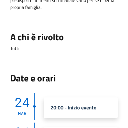
predisporre un menù settimanale vario per sè e per la
propria famiglia.
A chi è rivolto
Tutti
Date e orari
24
20:00 - Inizio evento
MAR