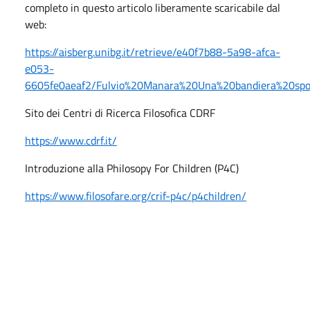
completo in questo articolo liberamente scaricabile dal
web:
https://aisberg.unibg.it/retrieve/e40f7b88-5a98-afca-
e053-
6605fe0aeaf2/Fulvio%20Manara%20Una%20bandiera%20spos
Sito dei Centri di Ricerca Filosofica CDRF
https://www.cdrf.it/
Introduzione alla Philosopy For Children (P4C)
https://www.filosofare.org/crif-p4c/p4children/