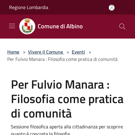
Salta al contenuto principale
Regione Lombardia
Comune di Albino
Home
>
Vivere il Comune
>
Eventi
>
Per Fulvio Manara : Filosofia come pratica di comunità
Per Fulvio Manara :
Filosofia come pratica
di comunità
Sessione filosofica aperta alla cittadinanza per scoprire
quanto è concreta la filosofia.