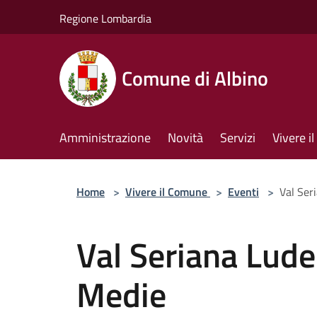
Salta al contenuto principale
Regione Lombardia
Comune di Albino
Amministrazione
Novità
Servizi
Vivere 
Home
>
Vivere il Comune
>
Eventi
>
Val Ser
Val Seriana Lude
Medie