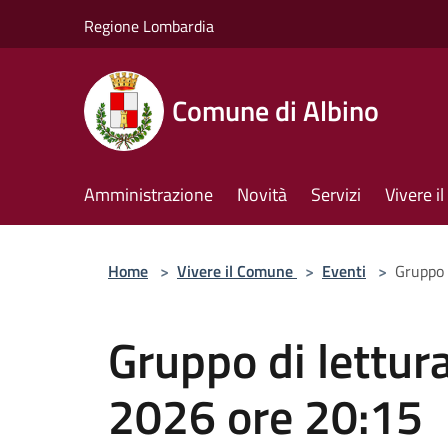
Salta al contenuto principale
Regione Lombardia
Comune di Albino
Amministrazione
Novità
Servizi
Vivere 
Home
>
Vivere il Comune
>
Eventi
>
Gruppo 
Gruppo di lettura
2026 ore 20:15