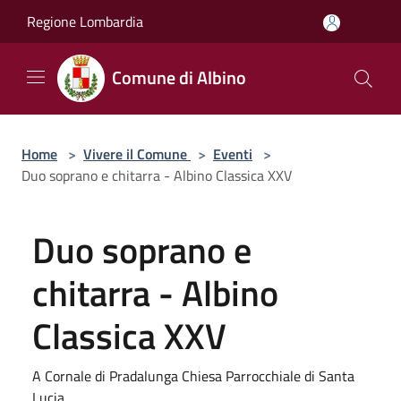
Salta al contenuto principale
Regione Lombardia
Comune di Albino
Home
>
Vivere il Comune
>
Eventi
>
Duo soprano e chitarra - Albino Classica XXV
Duo soprano e
chitarra - Albino
Classica XXV
A Cornale di Pradalunga Chiesa Parrocchiale di Santa
Lucia