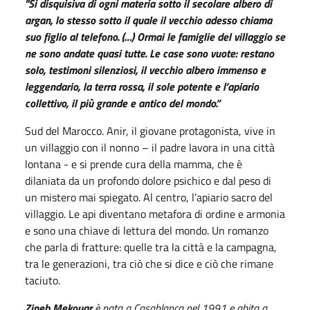
"Si disquisiva di ogni materia sotto il secolare albero di
argan, lo stesso sotto il quale il vecchio adesso chiama
suo figlio al telefono. (…) Ormai le famiglie del villaggio se
ne sono andate quasi tutte. Le case sono vuote: restano
solo, testimoni silenziosi, il vecchio albero immenso e
leggendario, la terra rossa, il sole potente e l’apiario
collettivo, il più grande e antico del mondo.”
Sud del Marocco. Anir, il giovane protagonista, vive in
un villaggio con il nonno – il padre lavora in una città
lontana - e si prende cura della mamma, che è
dilaniata da un profondo dolore psichico e dal peso di
un mistero mai spiegato. Al centro, l’apiario sacro del
villaggio. Le api diventano metafora di ordine e armonia
e sono una chiave di lettura del mondo. Un romanzo
che parla di fratture: quelle tra la città e la campagna,
tra le generazioni, tra ciò che si dice e ciò che rimane
taciuto.
Zineb Mekouar
è nata a Casablanca nel 1991 e abita a