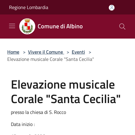
Salta al contenuto principale
Regione Lombardia
Comune di Albino
Home
>
Vivere il Comune
>
Eventi
>
Elevazione musicale Corale "Santa Cecilia"
Elevazione musicale
Corale "Santa Cecilia"
presso la chiesa di S. Rocco
Data inizio :