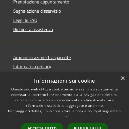
Prenotazione appuntamento
Segnalazione disservizio
Leggi le FAQ
Richiesta assistenza
Amministrazione trasparente
Informativa privacy
Note legali
×
Informazioni sui cookie
Dichiarazione di accessibilità
Questo sito web utilizza cookie tecnici e assimilati strettamente
necessari al corretto funzionamento e alla navigazione del sito,
nonché un cookie tecnico analitico al solo fine di elaborare
informazioni statistiche, aggregate e anonime.
Per maggiori dettagli, può consultare la cookie policy al seguente
8
RSS
Copyright © 2026 • Comune di
link
Accessibilità
Albino • Powered by
Privacy
Municipium
Accesso
•
RIFIUTA TUTTO
ACCETTA TUTTO