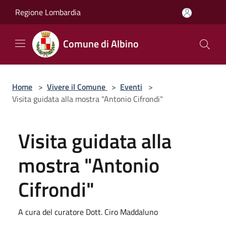
Salta al contenuto principale
Regione Lombardia
Comune di Albino
Home
>
Vivere il Comune
>
Eventi
>
Visita guidata alla mostra "Antonio Cifrondi"
Visita guidata alla
mostra "Antonio
Cifrondi"
A cura del curatore Dott. Ciro Maddaluno