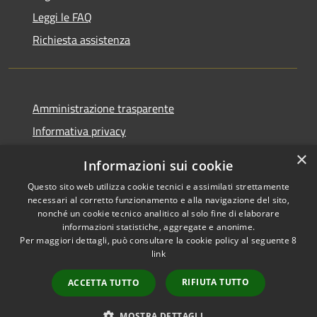
Leggi le FAQ
Richiesta assistenza
Amministrazione trasparente
Informativa privacy
Note legali
×
Informazioni sui cookie
Dichiarazione di accessibilità
Questo sito web utilizza cookie tecnici e assimilati strettamente
necessari al corretto funzionamento e alla navigazione del sito,
nonché un cookie tecnico analitico al solo fine di elaborare
informazioni statistiche, aggregate e anonime.
Per maggiori dettagli, può consultare la cookie policy al seguente
8
RSS
Copyright © 2026 • Comune di
link
Accessibilità
Albino • Powered by
Privacy
Municipium
Accesso
•
RIFIUTA TUTTO
ACCETTA TUTTO
Cookie
redazione
Mappa del sito
MOSTRA DETTAGLI