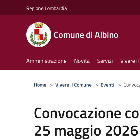
Salta al contenuto principale
Regione Lombardia
Comune di Albino
Amministrazione
Novità
Servizi
Vivere 
Home
>
Vivere il Comune
>
Eventi
>
Convoca
Convocazione co
25 maggio 2026