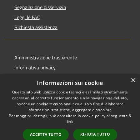
Segnalazione disservizio
Leggi le FAQ
Richiesta assistenza
Amministrazione trasparente
Informativa privacy
Note legali
×
Informazioni sui cookie
Dichiarazione di accessibilità
Questo sito web utilizza cookie tecnici e assimilati strettamente
necessari al corretto funzionamento e alla navigazione del sito,
nonché un cookie tecnico analitico al solo fine di elaborare
informazioni statistiche, aggregate e anonime.
Per maggiori dettagli, può consultare la cookie policy al seguente
8
RSS
Copyright © 2026 • Comune di
link
Accessibilità
Albino • Powered by
Privacy
Municipium
Accesso
•
RIFIUTA TUTTO
ACCETTA TUTTO