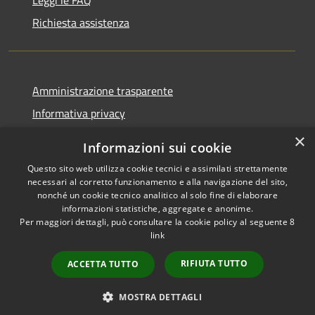
Leggi le FAQ
Richiesta assistenza
Amministrazione trasparente
Informativa privacy
Note legali
×
Informazioni sui cookie
Dichiarazione di accessibilità
Questo sito web utilizza cookie tecnici e assimilati strettamente
necessari al corretto funzionamento e alla navigazione del sito,
nonché un cookie tecnico analitico al solo fine di elaborare
informazioni statistiche, aggregate e anonime.
Per maggiori dettagli, può consultare la cookie policy al seguente
8
RSS
Copyright © 2026 • Comune di
link
Accessibilità
Albino • Powered by
Privacy
Municipium
Accesso
•
RIFIUTA TUTTO
ACCETTA TUTTO
Cookie
redazione
Mappa del sito
MOSTRA DETTAGLI