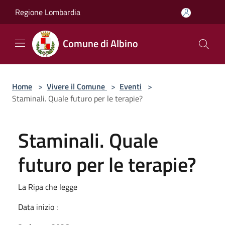
Salta al contenuto principale
Regione Lombardia
Comune di Albino
Home
>
Vivere il Comune
>
Eventi
>
Staminali. Quale futuro per le terapie?
Staminali. Quale
futuro per le terapie?
La Ripa che legge
Data inizio :