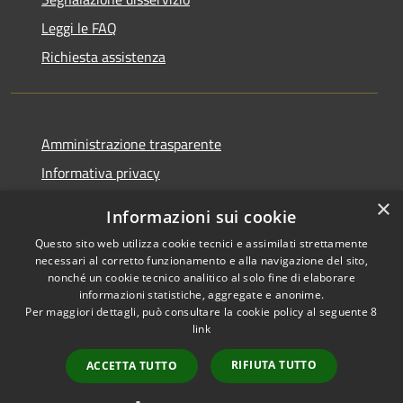
Leggi le FAQ
Richiesta assistenza
Amministrazione trasparente
Informativa privacy
Note legali
×
Informazioni sui cookie
Dichiarazione di accessibilità
Questo sito web utilizza cookie tecnici e assimilati strettamente
necessari al corretto funzionamento e alla navigazione del sito,
nonché un cookie tecnico analitico al solo fine di elaborare
informazioni statistiche, aggregate e anonime.
Per maggiori dettagli, può consultare la cookie policy al seguente
8
RSS
Copyright © 2026 • Comune di
link
Accessibilità
Albino • Powered by
Privacy
Municipium
Accesso
•
RIFIUTA TUTTO
ACCETTA TUTTO
Cookie
redazione