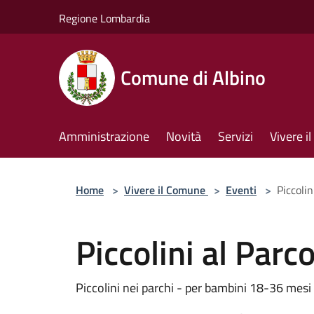
Salta al contenuto principale
Regione Lombardia
Comune di Albino
Amministrazione
Novità
Servizi
Vivere 
Home
>
Vivere il Comune
>
Eventi
>
Piccolin
Piccolini al Parc
Piccolini nei parchi - per bambini 18-36 mesi