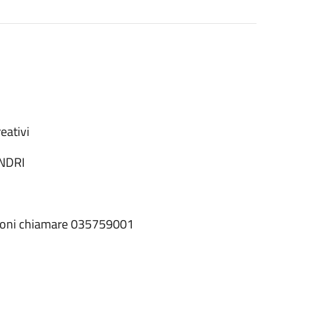
reativi
ANDRI
rizioni chiamare 035759001