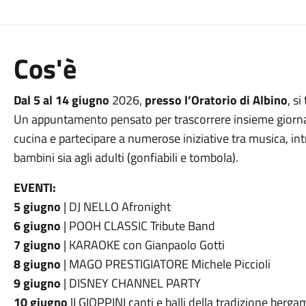
Cos'è
Dal 5 al 14 giugno
2026,
presso l’Oratorio di Albino
, si
Un appuntamento pensato per trascorrere insieme giornate 
cucina e partecipare a numerose iniziative tra musica, int
bambini sia agli adulti (gonfiabili e tombola).
EVENTI:
5 giugno
| DJ NELLO Afronight
6 giugno
| POOH CLASSIC Tribute Band
7 giugno
| KARAOKE con Gianpaolo Gotti
8 giugno
| MAGO PRESTIGIATORE Michele Piccioli
9 giugno
| DISNEY CHANNEL PARTY
10 giugno
|I GIOPPINI canti e balli della tradizione berg