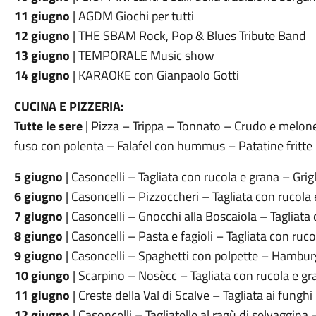
11 giugno
| AGDM Giochi per tutti
12 giugno
| THE SBAM Rock, Pop & Blues Tribute Band
13 giugno
| TEMPORALE Music show
14 giugno
| KARAOKE con Gianpaolo Gotti
CUCINA E PIZZERIA:
Tutte le sere
| Pizza – Trippa – Tonnato – Crudo e melon
fuso con polenta – Falafel con hummus – Patatine fritt
5 giugno
| Casoncelli – Tagliata con rucola e grana – Grig
6 giugno
| Casoncelli – Pizzoccheri – Tagliata con rucola 
7 giugno
| Casoncelli – Gnocchi alla Boscaiola – Tagliata
8 giungo
| Casoncelli – Pasta e fagioli – Tagliata con ruc
9 giugno
| Casoncelli – Spaghetti con polpette – Hamburg
10 giungo
| Scarpino – Nosècc – Tagliata con rucola e gr
11 giugno
| Creste della Val di Scalve – Tagliata ai fungh
12 giugno
| Casoncelli – Tagliatelle al ragù di selvaggina