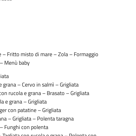
e – Fritto misto di mare – Zola – Formaggio
e – Menù baby
liata
e grana – Cervo in salmì – Grigliata
 con rucola e grana – Brasato – Grigliata
ola e grana – Grigliata
er con patatine – Grigliata
ana – Grigliata – Polenta taragna
i – Funghi con polenta
 – Tagliata con rucola e grana – Polenta con